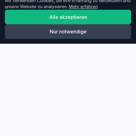
Wir verwenden Cookies, um Ihre Erfahrung zu verbessern und
unsere Website zu analysieren.
Mehr erfahren
Alle akzeptieren
Nur notwendige
Diese Übung in dein Training
einbauen?
Mit TacticTrain kombinierst du Übungen zu
kompletten Trainingsplänen. Der AI-Assistent hilft dir,
das perfekte Training zu erstellen.