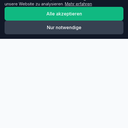
unsere Website zu analysieren.
Mehr erfahren
Alle akzeptieren
Nur notwendige
Diese Übung in dein Training
einbauen?
Mit TacticTrain kombinierst du Übungen zu
kompletten Trainingsplänen. Der AI-Assistent hilft dir,
das perfekte Training zu erstellen.